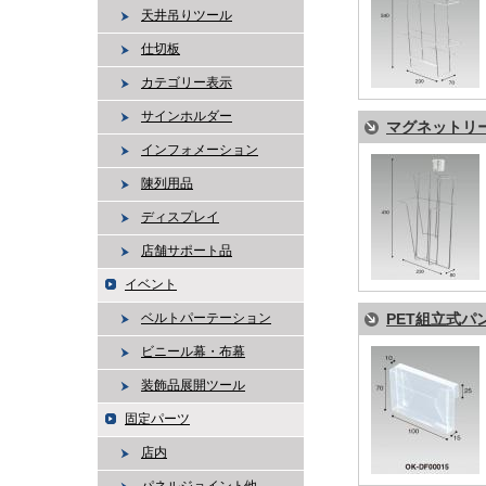
天井吊りツール
仕切板
カテゴリー表示
サインホルダー
マグネットリ
インフォメーション
陳列用品
ディスプレイ
店舗サポート品
イベント
ベルトパーテーション
PET組立式パ
ビニール幕・布幕
装飾品展開ツール
固定パーツ
店内