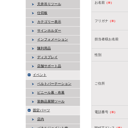
お名前
（※）
天井吊りツール
仕切板
フリガナ
（※）
カテゴリー表示
サインホルダー
担当者様お名前
インフォメーション
陳列用品
性別
ディスプレイ
店舗サポート品
イベント
ご住所
ベルトパーテーション
ビニール幕・布幕
装飾品展開ツール
固定パーツ
電話番号
（※）
店内
Mailアドレス
（※）