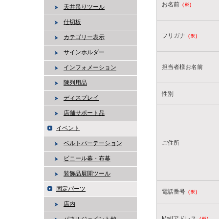
お名前
（※）
天井吊りツール
仕切板
フリガナ
（※）
カテゴリー表示
サインホルダー
担当者様お名前
インフォメーション
陳列用品
性別
ディスプレイ
店舗サポート品
イベント
ご住所
ベルトパーテーション
ビニール幕・布幕
装飾品展開ツール
固定パーツ
電話番号
（※）
店内
Mailアドレス
（※）