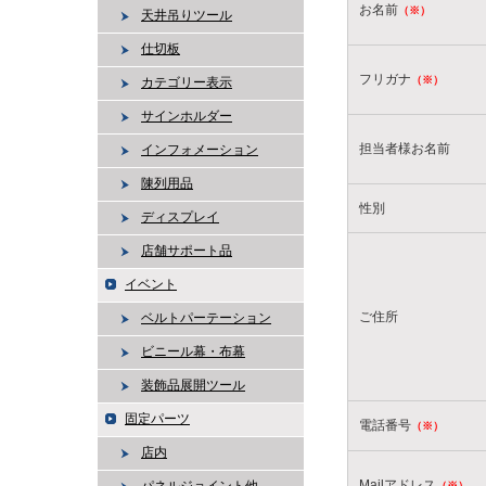
お名前
（※）
天井吊りツール
仕切板
フリガナ
（※）
カテゴリー表示
サインホルダー
担当者様お名前
インフォメーション
陳列用品
性別
ディスプレイ
店舗サポート品
イベント
ご住所
ベルトパーテーション
ビニール幕・布幕
装飾品展開ツール
固定パーツ
電話番号
（※）
店内
Mailアドレス
（※）